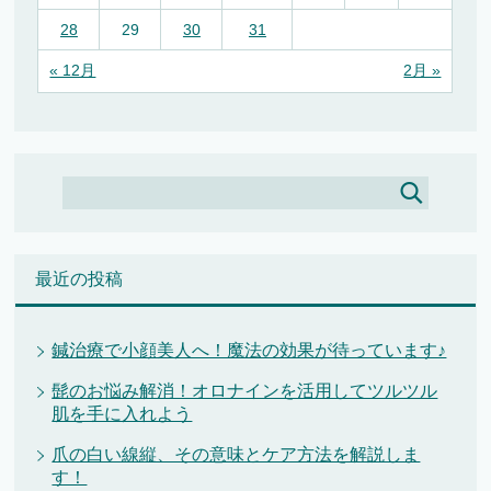
28
29
30
31
« 12月
2月 »
最近の投稿
鍼治療で小顔美人へ！魔法の効果が待っています♪
髭のお悩み解消！オロナインを活用してツルツル
肌を手に入れよう
爪の白い線縦、その意味とケア方法を解説しま
す！