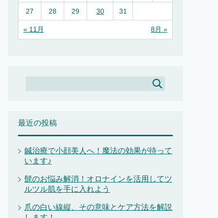
27
28
29
30
31
« 11月
8月 »
最近の投稿
鍼治療で小顔美人へ！魔法の効果が待って
います♪
髭のお悩み解消！オロナインを活用してツ
ルツル肌を手に入れよう
爪の白い線縦、その意味とケア方法を解説
します！