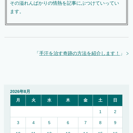
その溢れんばかりの情熱を記事にぶつけていってい
ます。
「
手汗を治す奇跡の方法を紹介します！
」
2026年8月
月
火
水
木
金
土
日
1
2
3
4
5
6
7
8
9